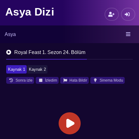
Asya Dizi
Asya
Royal Feast 1. Sezon 24. Bölüm
Kaynak 1
Kaynak 2
Sonra izle
İzledim
Hata Bildir
Sinema Modu