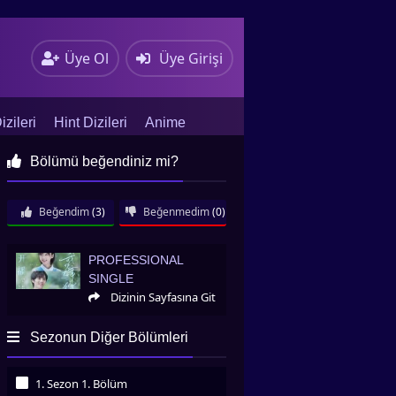
Üye Ol
Üye Girişi
zileri
Hint Dizileri
Anime
Bölümü beğendiniz mi?
Beğendim
(3)
Beğenmedim
(0)
Professional Single
PROFESSIONAL
SINGLE
Dizinin Sayfasına Git
Sezonun Diğer Bölümleri
1. Sezon 1. Bölüm