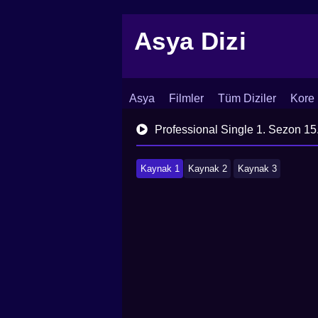
Asya Dizi
Asya
Filmler
Tüm Diziler
Kore 
İletişim
Blog
Dizi Arşivi
Professional Single 1. Sezon 15
Kaynak 1
Kaynak 2
Kaynak 3