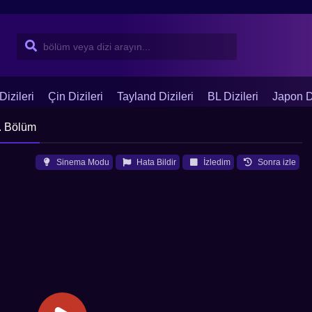
Dizileri
Çin Dizileri
Tayland Dizileri
BL Dizileri
Japon Di
. Bölüm
Sinema Modu
Hata Bildir
İzledim
Sonra izle