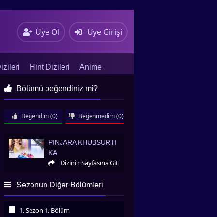
Üye Ol
Üye Girişi
zileri
Hint Dizileri
Anime
Bölümü beğendiniz mi?
Beğendim
(0)
Beğenmedim
(0)
Pinjara Khubsurti Ka
PINJARA KHUBSURTI
KA
Dizinin Sayfasına Git
Sezonun Diğer Bölümleri
1. Sezon 1. Bölüm