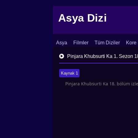
Asya Dizi
Asya
Filmler
Tüm Diziler
Kore 
İletişim
Blog
Dizi Arşivi
Pinjara Khubsurti Ka 1. Sezon 1
Kaynak 1
Pinjara Khubsurti Ka 18. bölüm izl