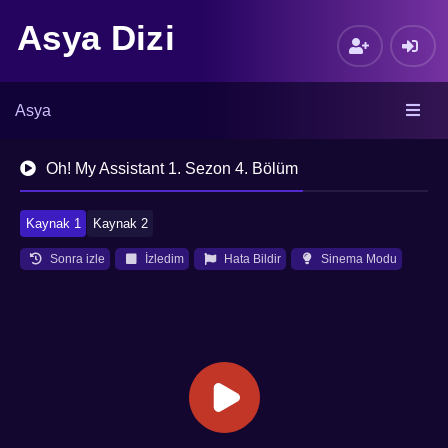
Asya Dizi
Asya
Oh! My Assistant 1. Sezon 4. Bölüm
Kaynak 1
Kaynak 2
Sonra izle
İzledim
Hata Bildir
Sinema Modu