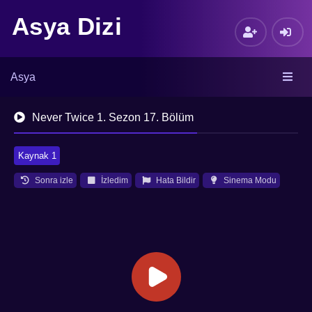
Asya Dizi
Asya
Never Twice 1. Sezon 17. Bölüm
Kaynak 1
Sonra izle
İzledim
Hata Bildir
Sinema Modu