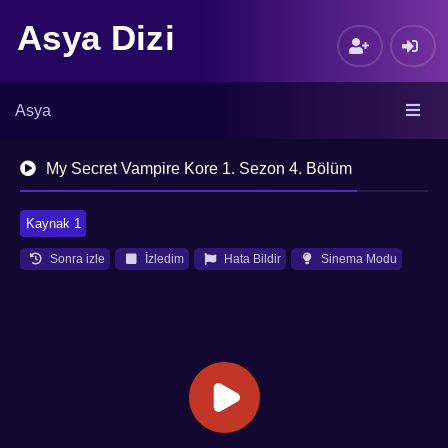
Asya Dizi
Asya
My Secret Vampire Kore 1. Sezon 4. Bölüm
Kaynak 1
Sonra izle
İzledim
Hata Bildir
Sinema Modu