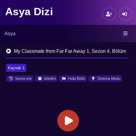
Asya Dizi
Asya
My Classmate from Far Far Away 1. Sezon 4. Bölüm
Kaynak 1
Sonra izle
İzledim
Hata Bildir
Sinema Modu