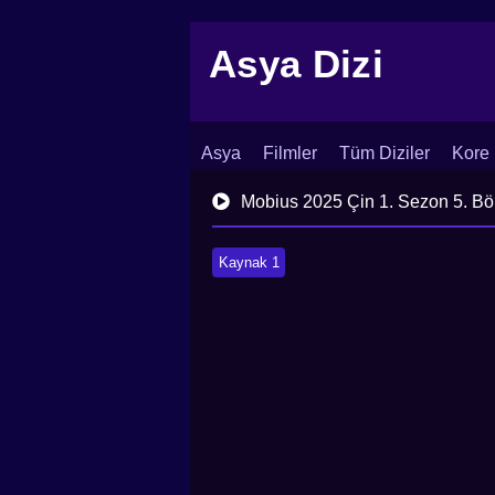
Asya Dizi
Asya
Filmler
Tüm Diziler
Kore 
İletişim
Blog
Dizi Arşivi
Mobius 2025 Çin 1. Sezon 5. B
Kaynak 1