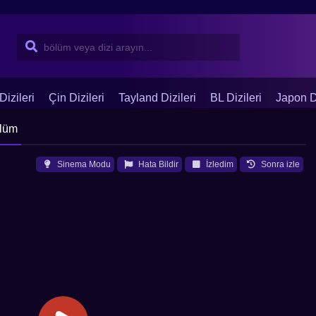
Dizileri
Çin Dizileri
Tayland Dizileri
BL Dizileri
Japon Di
ölüm
Sinema Modu
Hata Bildir
İzledim
Sonra izle