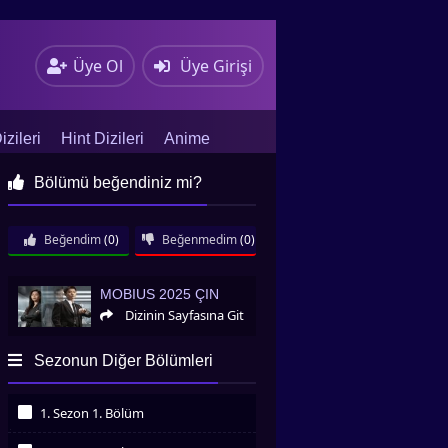
Üye Ol
Üye Girişi
zileri
Hint Dizileri
Anime
Bölümü beğendiniz mi?
Beğendim
(0)
Beğenmedim
(0)
Mobius 2025 Çin
MOBIUS 2025 ÇIN
Dizinin Sayfasına Git
Sezonun Diğer Bölümleri
1. Sezon 1. Bölüm
İzledim