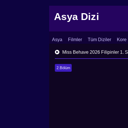
Asya Dizi
Asya
Filmler
Tüm Diziler
Kore 
İletişim
Blog
Dizi Arşivi
Miss Behave 2026 Filipinler 1. 
2.Bölüm