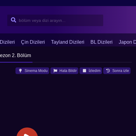
Dizileri
Çin Dizileri
Tayland Dizileri
BL Dizileri
Japon Di
Sezon 2. Bölüm
Sinema Modu
Hata Bildir
İzledim
Sonra izle