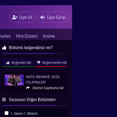
Üye Ol
Üye Girişi
zileri
Hint Dizileri
Anime
Bölümü beğendiniz mi?
Beğendim
(0)
Beğenmedim
(0)
Miss Behave 2026 Filipinler
MISS BEHAVE 2026
FILIPINLER
Dizinin Sayfasına Git
Sezonun Diğer Bölümleri
1. Sezon 1. Bölüm