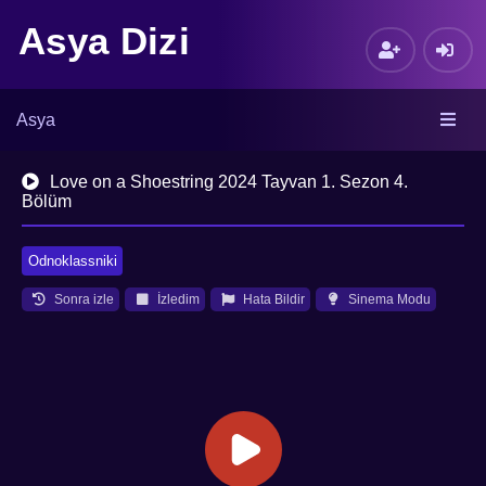
Asya Dizi
Asya
Love on a Shoestring 2024 Tayvan 1. Sezon 4.
Bölüm
Odnoklassniki
Sonra izle
İzledim
Hata Bildir
Sinema Modu