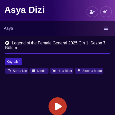
Asya Dizi
Asya
Legend of the Female General 2025 Çin 1. Sezon 7.
Bölüm
Kaynak 1
Sonra izle
İzledim
Hata Bildir
Sinema Modu