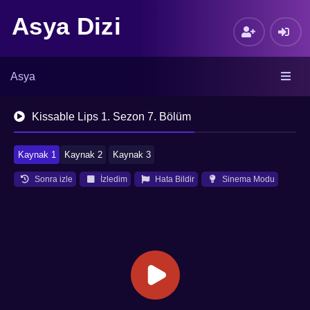
Asya Dizi
Asya
Kissable Lips 1. Sezon 7. Bölüm
Kaynak 1
Kaynak 2
Kaynak 3
Sonra izle
İzledim
Hata Bildir
Sinema Modu