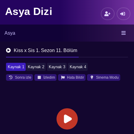
Asya Dizi
Asya
Kiss x Sis 1. Sezon 11. Bölüm
Kaynak 1
Kaynak 2
Kaynak 3
Kaynak 4
Sonra izle
İzledim
Hata Bildir
Sinema Modu