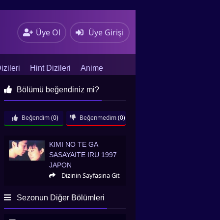
Üye Ol
Üye Girişi
zileri
Hint Dizileri
Anime
Bölümü beğendiniz mi?
Beğendim
(0)
Beğenmedim
(0)
Kimi no Te ga Sasayaite Iru 1997 Japon
KIMI NO TE GA
SASAYAITE IRU 1997
JAPON
Dizinin Sayfasına Git
Sezonun Diğer Bölümleri