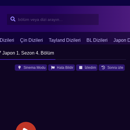
Dizileri
Çin Dizileri
Tayland Dizileri
BL Dizileri
Japon Di
7 Japon 1. Sezon 4. Bölüm
Sinema Modu
Hata Bildir
İzledim
Sonra izle