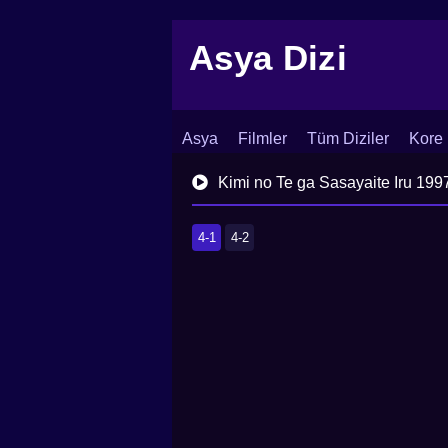
Asya Dizi
Asya
Filmler
Tüm Diziler
Kore 
İletişim
Blog
Dizi Arşivi
Kimi no Te ga Sasayaite Iru 199
4-1
4-2