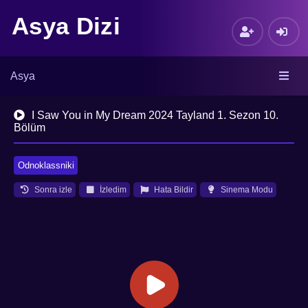
Asya Dizi
Asya
I Saw You in My Dream 2024 Tayland 1. Sezon 10.
Bölüm
Odnoklassniki
Sonra izle
İzledim
Hata Bildir
Sinema Modu