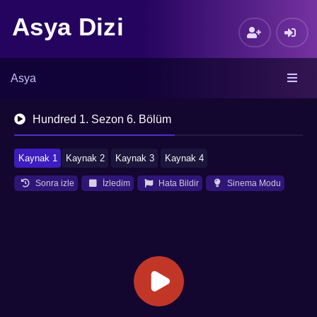
Asya Dizi
Asya
Hundred 1. Sezon 6. Bölüm
Kaynak 1
Kaynak 2
Kaynak 3
Kaynak 4
Sonra izle
İzledim
Hata Bildir
Sinema Modu