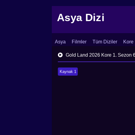
Asya Dizi
Asya
Filmler
Tüm Diziler
Kore 
İletişim
Blog
Dizi Arşivi
Gold Land 2026 Kore 1. Sezon 
Kaynak 1