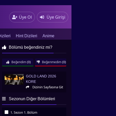
Üye Ol
Üye Girişi
zileri
Hint Dizileri
Anime
Bölümü beğendiniz mi?
Beğendim
(0)
Beğenmedim
(0)
Gold Land 2026 Kore
GOLD LAND 2026
KORE
Dizinin Sayfasına Git
Sezonun Diğer Bölümleri
1. Sezon 1. Bölüm