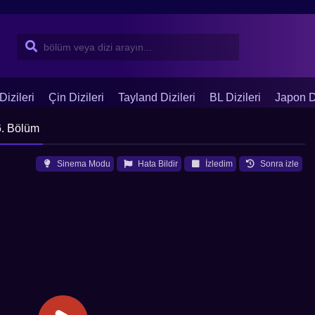
Dizileri
Çin Dizileri
Tayland Dizileri
BL Dizileri
Japon Di
6. Bölüm
Sinema Modu
Hata Bildir
İzledim
Sonra izle