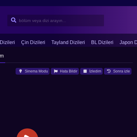
Dizileri
Çin Dizileri
Tayland Dizileri
BL Dizileri
Japon Di
üm
Sinema Modu
Hata Bildir
İzledim
Sonra izle