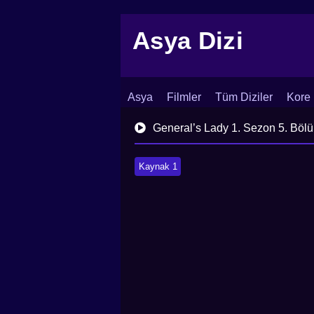
Asya Dizi
Asya
Filmler
Tüm Diziler
Kore 
İletişim
Blog
Dizi Arşivi
General’s Lady 1. Sezon 5. Böl
Kaynak 1