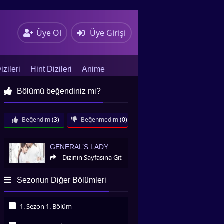
Üye Ol
Üye Girişi
zileri
Hint Dizileri
Anime
Bölümü beğendiniz mi?
Beğendim
(3)
Beğenmedim
(0)
General’s Lady
GENERAL’S LADY
Dizinin Sayfasına Git
Sezonun Diğer Bölümleri
1. Sezon 1. Bölüm
İzledim