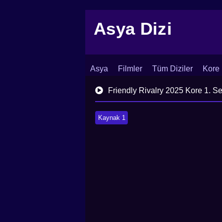
Asya Dizi
Asya
Filmler
Tüm Diziler
Kore 
İletişim
Blog
Dizi Arşivi
Friendly Rivalry 2025 Kore 1. S
Kaynak 1