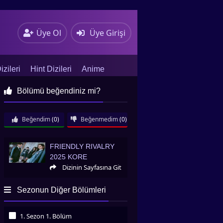
Üye Ol
Üye Girişi
zileri
Hint Dizileri
Anime
Bölümü beğendiniz mi?
Beğendim
(0)
Beğenmedim
(0)
Friendly Rivalry 2025 Kore
FRIENDLY RIVALRY
2025 KORE
Dizinin Sayfasına Git
Sezonun Diğer Bölümleri
1. Sezon 1. Bölüm