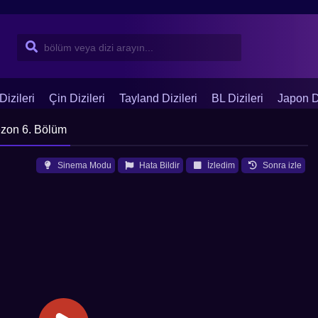
Dizileri
Çin Dizileri
Tayland Dizileri
BL Dizileri
Japon Di
ezon 6. Bölüm
Sinema Modu
Hata Bildir
İzledim
Sonra izle