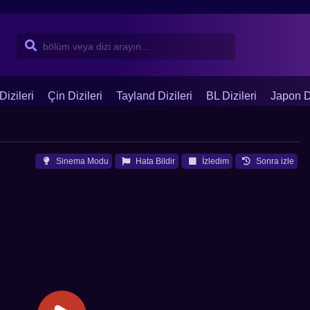
Dizileri
Çin Dizileri
Tayland Dizileri
BL Dizileri
Japon Di
Sinema Modu
Hata Bildir
İzledim
Sonra izle