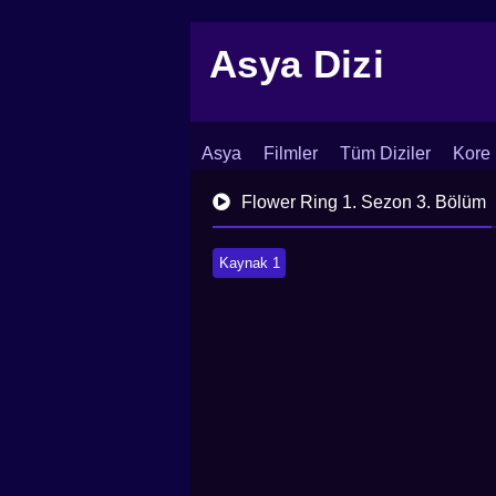
Asya Dizi
Asya
Filmler
Tüm Diziler
Kore 
İletişim
Blog
Dizi Arşivi
Flower Ring 1. Sezon 3. Bölüm
Kaynak 1