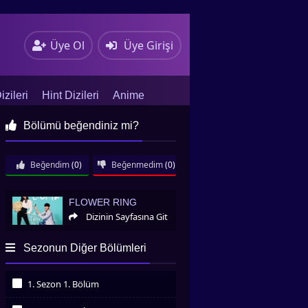
Üye Ol
Üye Girişi
zileri
Hint Dizileri
Anime
Bölümü beğendiniz mi?
Beğendim
(0)
Beğenmedim
(0)
Flower Ring
FLOWER RING
Dizinin Sayfasına Git
Sezonun Diğer Bölümleri
1. Sezon 1. Bölüm
İzledim