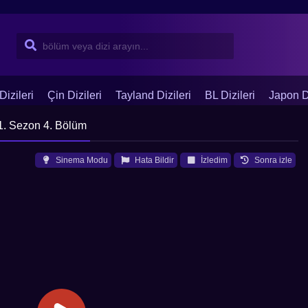
Dizileri
Çin Dizileri
Tayland Dizileri
BL Dizileri
Japon Di
 1. Sezon 4. Bölüm
Sinema Modu
Hata Bildir
İzledim
Sonra izle