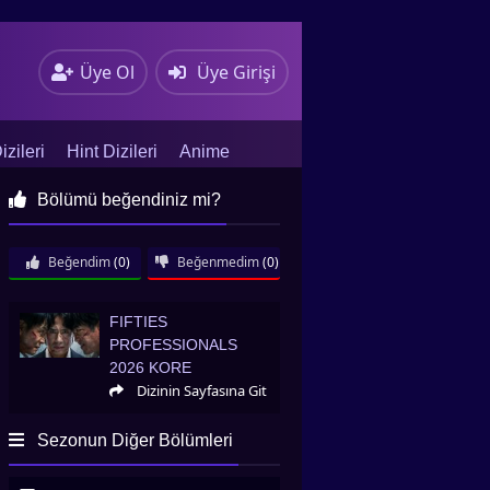
Üye Ol
Üye Girişi
zileri
Hint Dizileri
Anime
Bölümü beğendiniz mi?
Beğendim
(0)
Beğenmedim
(0)
Fifties Professionals 2026 Kore
FIFTIES
PROFESSIONALS
2026 KORE
Dizinin Sayfasına Git
Sezonun Diğer Bölümleri