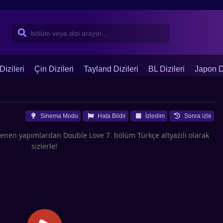
Dizileri
Çin Dizileri
Tayland Dizileri
BL Dizileri
Japon Di
Sinema Modu
Hata Bildir
İzledim
Sonra izle
zlenen yapımlardan Double Love 7. bölüm Türkçe altyazılı olarak
sizlerle!