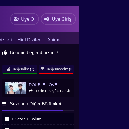
Üye Ol
Üye Girişi
zileri
Hint Dizileri
Anime
Bölümü beğendiniz mi?
Beğendim
(3)
Beğenmedim
(0)
Double Love
DOUBLE LOVE
Dizinin Sayfasına Git
Sezonun Diğer Bölümleri
1. Sezon 1. Bölüm
İzledim