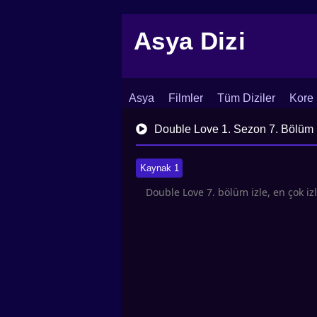
Asya Dizi
Asya
Filmler
Tüm Diziler
Kore 
İletişim
Blog
Dizi Arşivi
Double Love 1. Sezon 7. Bölüm
Kaynak 1
Double Love 7. bölüm izle, en çok i