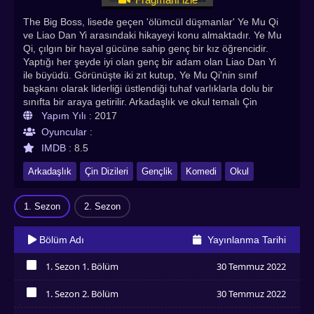
The Big Boss, lisede geçen 'ölümcül düşmanlar' Ye Mu Qi
ve Liao Dan Yi arasındaki hikayeyi konu almaktadır. Ye Mu
Qi, çılgın bir hayal gücüne sahip genç bir kız öğrencidir.
Yaptığı her şeyde iyi olan genç bir adam olan Liao Dan Yi
ile büyüdü. Görünüşte iki zıt kutup, Ye Mu Qi'nin sınıf
başkanı olarak liderliği üstlendiği tuhaf varlıklarla dolu bir
sınıfta bir araya getirilir. Arkadaşlık ve okul temalı Çin
dizilerinden The Big Boss Türkçe altyazılı izle seçeneğiyle
Yapım Yılı :
2017
Asyadiziizle adresinde sizlerle!
Oyuncular :
IMDB :
8.5
Arkadaşlık
Çin Dizileri
Gençlik
Komedi
Okul
1. Sezon
2. Sezon
Bölüm Adı
Yayınlanma Tarihi
1. Sezon 1. Bölüm
30 Temmuz 2022
İzledim
1. Sezon 2. Bölüm
30 Temmuz 2022
İzledim