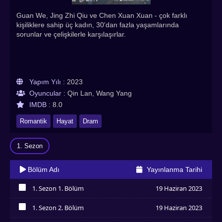
Guan We, Jing Zhi Qiu ve Chen Xuan Xuan - çok farklı
kişiliklere sahip üç kadın, 30'dan fazla yaşamlarında
sorunlar ve çelişkilerle karşılaşırlar.
Yapım Yılı :
2023
Oyuncular :
Qin Lan, Wang Yang
IMDB :
8.0
Romantik
Hayat
Dram
1. Sezon
Bölüm Adı
Yayınlanma Tarihi
1. Sezon 1. Bölüm
19 Haziran 2023
İzledim
1. Sezon 2. Bölüm
19 Haziran 2023
İzledim