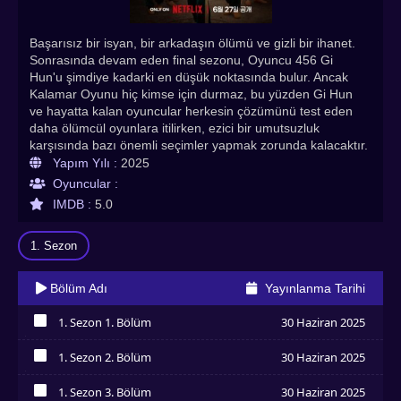
Başarısız bir isyan, bir arkadaşın ölümü ve gizli bir ihanet.
Sonrasında devam eden final sezonu, Oyuncu 456 Gi
Hun'u şimdiye kadarki en düşük noktasında bulur. Ancak
Kalamar Oyunu hiç kimse için durmaz, bu yüzden Gi Hun
ve hayatta kalan oyuncular herkesin çözümünü test eden
daha ölümcül oyunlara itilirken, ezici bir umutsuzluk
karşısında bazı önemli seçimler yapmak zorunda kalacaktır.
Her turda, seçimleri giderek daha ciddi sonuçlara yol açar.
Yapım Yılı :
2025
Bu arada, In Ho gizemli VIP'leri karşılamak için Frontman
Oyuncular :
rolünü üstlenir ve kardeşi Jun Ho, aralarında bir hain
IMDB :
5.0
olduğunu bilmeden, ulaşılması zor adayı aramaya devam
eder. Gi Hun doğru kararları verecek mi, yoksa Frontman
1. Sezon
sonunda onun ruhunu kıracak mı?
Bölüm Adı
Yayınlanma Tarihi
1. Sezon 1. Bölüm
30 Haziran 2025
İzledim
1. Sezon 2. Bölüm
30 Haziran 2025
İzledim
1. Sezon 3. Bölüm
30 Haziran 2025