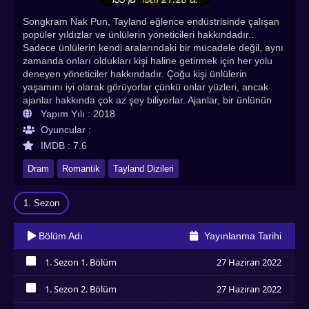
Songkram Nak Pun, Tayland eğlence endüstrisinde çalışan
popüler yıldızlar ve ünlülerin yöneticileri hakkındadır..
Sadece ünlülerin kendi aralarındaki bir mücadele değil, aynı
zamanda onları oldukları kişi haline getirmek için her yolu
deneyen yöneticiler hakkındadır. Çoğu kişi ünlülerin
yaşamını iyi olarak görüyorlar çünkü onlar yüzleri, ancak
ajanlar hakkında çok az şey biliyorlar. Ajanlar, bir ünlünün
yaşamının her saniyesini bilen kişilerdir, sizi tehdit edebilir
Yapım Yılı :
2018
veya kariyerinizi bitirebilirler. Her ünlü, ajansında popüler
Oyuncular :
olmak ister ve hemen hemen her ajans, ruhunu veya
IMDB :
7.6
müşterisini kâr için satar. Songkram Nak Pun Türkçe
altyazılı izle seçeneğiyle Asyadiziizle farkı ve kalitesiyle tüm
Dram
Romantik
Tayland Dizileri
bölümleriyle sizlerle! Herkese keyifli seyirler dileriz.
1. Sezon
Bölüm Adı
Yayınlanma Tarihi
1. Sezon 1. Bölüm
27 Haziran 2022
İzledim
1. Sezon 2. Bölüm
27 Haziran 2022
İzledim