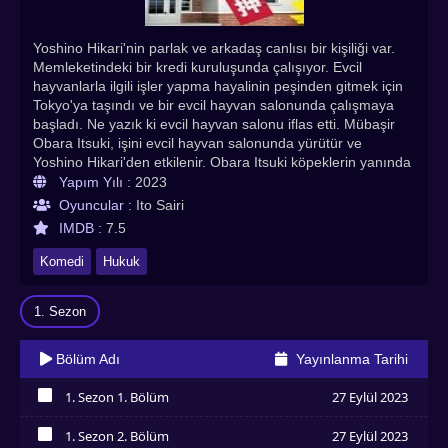
Yoshino Hikari'nin parlak ve arkadaş canlısı bir kişiliği var.
Memleketindeki bir kredi kuruluşunda çalışıyor. Evcil
hayvanlarla ilgili işler yapma hayalinin peşinden gitmek için
Tokyo'ya taşındı ve bir evcil hayvan salonunda çalışmaya
başladı. Ne yazık ki evcil hayvan salonu iflas etti. Mübaşir
Obara Itsuki, işini evcil hayvan salonunda yürütür ve
Yoshino Hikari'den etkilenir. Obara Itsuki köpeklerin yanında
rahat değil ama bütün hayvanlar Yoshino Hikari'yi seviyor
Yapım Yılı :
2023
gibi görünüyor. Yoshino Hikari, Obara Itsuki nedeniyle icra
Oyuncular :
Ito Sairi
memuru asistanı olarak çalışmaya başlar ve Obara Itsuki ile
IMDB :
7.5
ekip oluşturur. Bu arada Kurihashi Yusuke, icra memurunun
ofisinde katip olarak çalışmaktadır. Bir bankada çalışıyordu
Komedi
Hukuk
ve avukat olmak istiyor. Kurihashi Yusuke, icra memurunun
ofisinde çalışırken yasayı öğrenir. Yoshino Hikari'ye karşı
1. Sezon
beklenmedik duygular besler.
Bölüm Adı
Yayınlanma Tarihi
1. Sezon 1. Bölüm
27 Eylül 2023
İzledim
1. Sezon 2. Bölüm
27 Eylül 2023