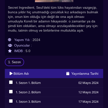
Secret Ingredient, Seul'deki tüm lüks hayatından vazgeçip,
bunca yıldır hiç unutmadığı çocukluk kız arkadaşını bulmak
için, onun kim olduğu için değil de ona aşık olması
umuduyla Koreli bir adamın hikayesidir. o zamanlar ya da
şimdi kim oldukları, ama olmayı arzulayabilecekleri şey için:
mutlu, tatmin olmuş ve birbirlerine mutlulukla aşık.
Yapım Yılı :
2024
Oyuncular :
IMDB :
5.0
1. Sezon
Bölüm Adı
Yayınlanma Tarihi
1. Sezon 1. Bölüm
02 Mayıs 2024
İzledim
1. Sezon 2. Bölüm
12 Mayıs 2024
İzledim
1. Sezon 3. Bölüm
17 Mayıs 2024
İzledim