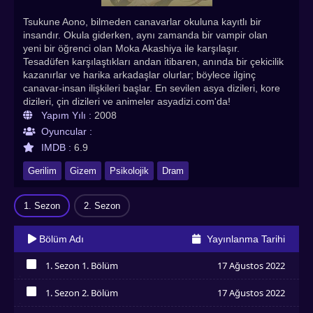
Tsukune Aono, bilmeden canavarlar okuluna kayıtlı bir
insandır. Okula giderken, aynı zamanda bir vampir olan
yeni bir öğrenci olan Moka Akashiya ile karşılaşır.
Tesadüfen karşılaştıkları andan itibaren, anında bir çekicilik
kazanırlar ve harika arkadaşlar olurlar; böylece ilginç
canavar-insan ilişkileri başlar. En sevilen asya dizileri, kore
dizileri, çin dizileri ve animeler asyadizi.com'da!
Yapım Yılı :
2008
Oyuncular :
IMDB :
6.9
Gerilim
Gizem
Psikolojik
Dram
1. Sezon
2. Sezon
Bölüm Adı
Yayınlanma Tarihi
1. Sezon 1. Bölüm
17 Ağustos 2022
İzledim
1. Sezon 2. Bölüm
17 Ağustos 2022
İzledim