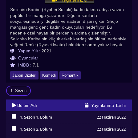
Seiichiro Karibe (Ryohei Suzuki) kadın takma adıyla yazan
popüler bir manga yazarıdır. Diğer insanlarla
sosyalleşmede iyi değildir ve nadiren dışarı çıkar. Shojo
mangası genç genç kadın okuyucuları hedefliyor. Bu
nedenle özel hayatı bir perdenin ardına gizlenmiştir.
Seiichiro Karibe'nin küçük erkek kardeşinin ölümü nedeniyle
yeğeni Ren'e (Ryusei Iwata) baktıktan sonra yalnız hayatı
değişir. Bu arada, Aiko Kuon (Riho Yoshioka) 30 yaşlarında
Yapım Yılı :
2021
bir kadındır. Bir hayali, işi ya da erkek arkadaşı yok. İlk
Oyuncular :
aşkının cenazesinde Seiichiro Karibe ile tanışır. O cenaze
IMDB :
7.1
Seiichiro Karibe'nin küçük kardeşi için. Seiichiro Karibe, Aiko
Kuon'dan onunla sahte bir romantizmde yer almasını ister,
Japon Dizileri
Komedi
Romantik
böylece bunu materyal yazmak için kullanabilir. Renai
Mangaka Türkçe altyazılı izle seçeneğiyle Asyadiziizle
1. Sezon
adresinde sizlerle! Herkese iyi seyirler dileriz.
Bölüm Adı
Yayınlanma Tarihi
1. Sezon 1. Bölüm
22 Haziran 2022
İzledim
1. Sezon 2. Bölüm
22 Haziran 2022
İzledim