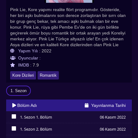
Pink Lie, Kore yapımı realite flört programıdır. Gösteride,
her biri aşkı bulmalarını son derece zorlaştıran bir sırrı olan
bir grup genç bekar, tek amacı aşkı bulmak olan bir eve
konur. Pink Lie, rüya gibi Pembe Ev'de on iki gün birlikte
geçirerek ömür boyu romantik bir ortak arayan yedi Koreliyi
merkez alıyor. Pink Lie Türkçe altyazılı izle! En çok izlenen
Asya dizileri ve en kaliteli Kore dizilerinden olan Pink Lie
Asyadiziizle’de
Yapım Yılı :
2022
Oyuncular :
IMDB :
7.9
Kore Dizileri
Romantik
1. Sezon
Bölüm Adı
Yayınlanma Tarihi
1. Sezon 1. Bölüm
06 Kasım 2022
İzledim
1. Sezon 2. Bölüm
06 Kasım 2022
İzledim