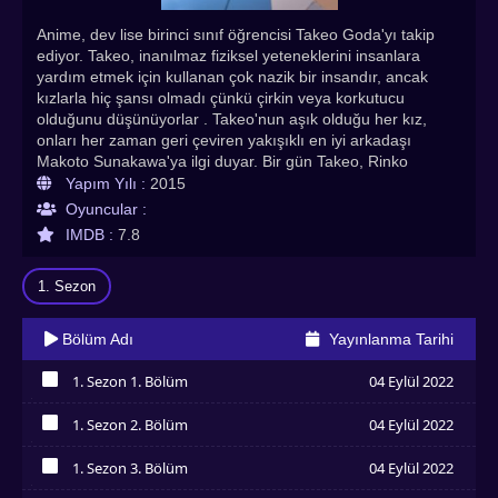
Anime, dev lise birinci sınıf öğrencisi Takeo Goda'yı takip
ediyor. Takeo, inanılmaz fiziksel yeteneklerini insanlara
yardım etmek için kullanan çok nazik bir insandır, ancak
kızlarla hiç şansı olmadı çünkü çirkin veya korkutucu
olduğunu düşünüyorlar . Takeo'nun aşık olduğu her kız,
onları her zaman geri çeviren yakışıklı en iyi arkadaşı
Makoto Sunakawa'ya ilgi duyar. Bir gün Takeo, Rinko
Yamato adında bir kızı trende bir tacizciden kurtarır ve bu
Yapım Yılı :
2015
süreçte ona ilk görüşte aşık olur. Ore Monogatari!! ve en
Oyuncular :
sevilen asya dizileri, kore dizileri, çin dizileri ve animeler
IMDB :
7.8
Asyadiziizle.com'da!
1. Sezon
Bölüm Adı
Yayınlanma Tarihi
1. Sezon 1. Bölüm
04 Eylül 2022
İzledim
1. Sezon 2. Bölüm
04 Eylül 2022
İzledim
1. Sezon 3. Bölüm
04 Eylül 2022
İzledim