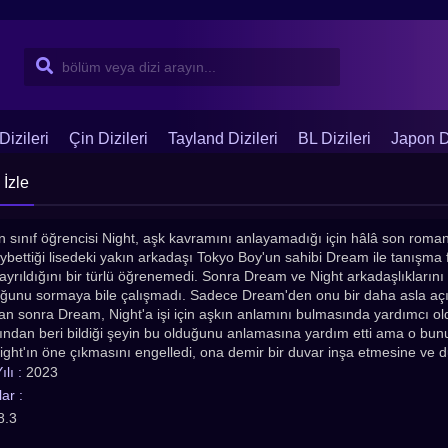
Dizileri
Çin Dizileri
Tayland Dizileri
BL Dizileri
Japon Di
 İzle
n sınıf öğrencisi Night, aşk kavramını anlayamadığı için hâlâ son roman
kaybettiği lisedeki yakın arkadaşı Tokyo Boy'un sahibi Dream ile tanışma
yrıldığını bir türlü öğrenemedi. Sonra Dream ve Night arkadaşlıklarını
ğunu sormaya bile çalışmadı. Sadece Dream'den onu bir daha asla a
dan sonra Dream, Night'a işi için aşkın anlamını bulmasında yardımcı ol
şından beri bildiği şeyin bu olduğunu anlamasına yardım etti ama o bun
Night'ın öne çıkmasını engelledi, ona demir bir duvar inşa etmesine ve 
kadar uğraşırsa uğraşsın Dream'e olan hisleri gün geçtikçe güçleniyord
lı :
2023
 ve açıktı, ama görünüşe göre çok geç kalmıştı... çünkü Dream hayatın
ar :
8.3