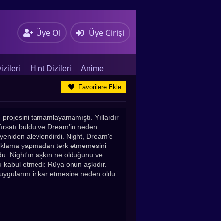
Üye Ol
Üye Girişi
zileri
Hint Dizileri
Anime
Favorilere Ekle
 projesini tamamlayamamıştı. Yıllardır
 fırsatı buldu ve Dream'in neden
 yeniden alevlendirdi. Night, Dream'e
çıklama yapmadan terk etmemesini
du. Night'ın aşkın ne olduğunu ve
u kabul etmedi: Rüya onun aşkıdır.
duygularını inkar etmesine neden oldu.
u. Onları daha fazla bastıramayacağı
dan yeniden ayrılmak üzereydi.