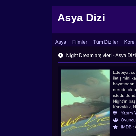
Asya Dizi
Asya
Filmler
Tüm Diziler
Kore 
İletişim
Blog
Dizi Arşivi
Night Dream arşivleri - Asya Dizi
Edebiyat so
iletişimini 
hayatından a
nerede oldu
istedi. Bun
Night'ın ba
Korkaklık, 
Yine de ne 
Yapım Yı
kadar güçlü
Oyuncul
IMDB :