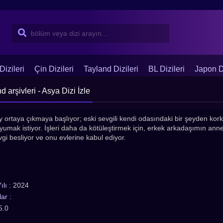
Dizileri
Çin Dizileri
Tayland Dizileri
BL Dizileri
Japon Di
arşivleri - Asya Dizi İzle
y ortaya çıkmaya başlıyor; eski sevgili kendi odasındaki bir şeyden kor
mak istiyor. İşleri daha da kötüleştirmek için, erkek arkadaşımın annes
vgi besliyor ve onu evlerine kabul ediyor.
lı :
2024
ar :
5.0