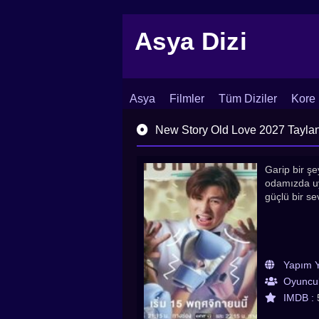
Asya Dizi
Asya
Filmler
Tüm Diziler
Kore 
İletişim
Blog
Dizi Arşivi
New Story Old Love 2027 Tayland 
Garip bir şe
odamızda uyu
güçlü bir se
Yapım Yı
Oyuncul
IMDB :