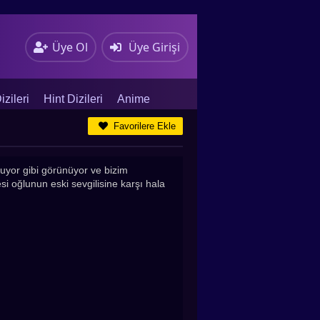
Üye Ol
Üye Girişi
zileri
Hint Dizileri
Anime
Favorilere Ekle
kuyor gibi görünüyor ve bizim
i oğlunun eski sevgilisine karşı hala