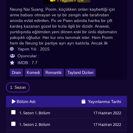
Neung Nai Suang, Poom, küçükken onları kaybettiği için
anne babası olmayan ve iyi bir zengin aile tarafından
anında evlat edinilen, Pu ve Paen adında harika bir çift
kardeş kazanan güzel bir kızla ilgili bir dizidir. Anawat,
yurtdışında eğitimden yeni dönen eski bir ünlü diplomatın
yakışıklı oğludur. Her kız onu tanımak ister. Hem Poom
hem de Neung bir partiye ayrı ayrı katılırla. Ancak ilk
bakışta Neung, Poom'a hemen aşık olur. Onu daha önce
Yapım Yılı :
2015
çok şişman olan bir çocukluk düşmanı/arkadaş olarak
Oyuncular :
tanıdığını unutmuş. Öte yandan Poom, Neung'un gençken
IMDB :
7.7
ona zorbalık yaptığını derinden hatırlıyor. Yani onu
gerçekten sevmiyor. Ancak partide birlikte dans etmeleri
Dram
Komedi
Romantik
Tayland Dizileri
gerektiğinde Poom kaçar. Bu Neung'u kızdırır ve utandırır.
Bu yüzden durmadan onunla kavga etmeye devam ediyor.
1. Sezon
Ve Poom ve Neung'un aşk hikayesi başlıyor. Neung Nai
Suang Türkçe altyazılı izle seçeneğiyle tüm bölümleri
asyadiziizle adresinde yer almaktadır.En Sevilen Asya
Bölüm Adı
Yayınlanma Tarihi
Dizileri, Kore Dizileri, Çin Dizileri, Hint Dizileri,Tayland
Dizileri Asyadiziizle'de. Herkese keyifli seyirler dileriz.
1. Sezon 1. Bölüm
17 Haziran 2022
İzledim
1. Sezon 2. Bölüm
17 Haziran 2022
İzledim