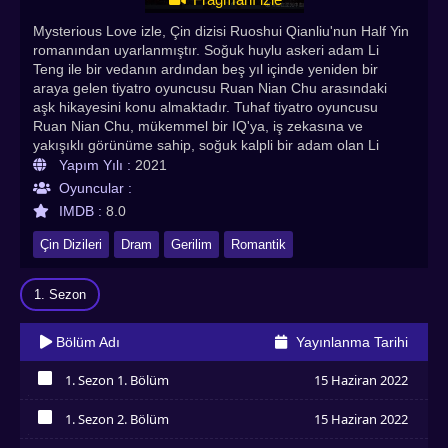
Mysterious Love izle, Çin dizisi Ruoshui Qianliu'nun Half Yin
romanından uyarlanmıştır. Soğuk huylu askeri adam Li
Teng ile bir vedanın ardından beş yıl içinde yeniden bir
araya gelen tiyatro oyuncusu Ruan Nian Chu arasındaki
aşk hikayesini konu almaktadır. Tuhaf tiyatro oyuncusu
Ruan Nian Chu, mükemmel bir IQ'ya, iş zekasına ve
yakışıklı görünüme sahip, soğuk kalpli bir adam olan Li
Teng ile yanlışlıkla tanışır. Li Teng, Ruan Nian Chu'yu bir
Yapım Yılı :
2021
krizden kurtarır. İkisi birbirleri üzerinde iyi bir izlenim
Oyuncular :
bırakıyor, ancak yaşam yönleri birbirinden çok farklı. Ayrı
IMDB :
8.0
yollara giderler. Beş yıl sonra, bir yeniden birleşme Ruan
Nian Chu'nun rutin hayatını bozar. İkisi arasındaki ilişki hızla
Çin Dizileri
Dram
Gerilim
Romantik
ısınır, ancak çok sayıda engelle karşılaşırlar. Yanlış
anlaşılmaları ve krizleri çözdükten sonra ikisi birbirine
1. Sezon
tutunur ve birbirleri için savaşır. Mysterious Love Türkçe
altyazılı izle seçeneğiyle keyifle izleyebilirsiniz. 2021 Çin
dizisi tüm bölümleriyle asya dizi izle' de!
Bölüm Adı
Yayınlanma Tarihi
1. Sezon 1. Bölüm
15 Haziran 2022
İzledim
1. Sezon 2. Bölüm
15 Haziran 2022
İzledim