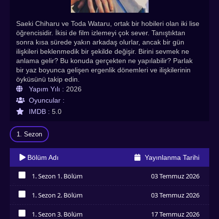
Saeki Chiharu ve Toda Wataru, ortak bir hobileri olan iki lise
öğrencisidir. İkisi de film izlemeyi çok sever. Tanıştıktan
sonra kısa sürede yakın arkadaş olurlar, ancak bir gün
ilişkileri beklenmedik bir şekilde değişir. Birini sevmek ne
anlama gelir? Bu konuda gerçekten ne yapılabilir? Parlak
bir yaz boyunca gelişen ergenlik dönemleri ve ilişkilerinin
öyküsünü takip edin.
Yapım Yılı :
2026
Oyuncular :
IMDB :
5.0
1. Sezon
Bölüm Adı
Yayınlanma Tarihi
1. Sezon 1. Bölüm
03 Temmuz 2026
İzledim
1. Sezon 2. Bölüm
03 Temmuz 2026
İzledim
1. Sezon 3. Bölüm
17 Temmuz 2026