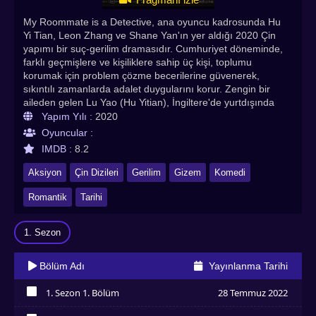
My Roommate is a Detective, ana oyuncu kadrosunda Hu
Yi Tian, Leon Zhang ve Shane Yan'ın yer aldığı 2020 Çin
yapımı bir suç-gerilim dramasıdır. Cumhuriyet döneminde,
farklı geçmişlere ve kişiliklere sahip üç kişi, toplumu
korumak için problem çözme becerilerine güvenerek,
sıkıntılı zamanlarda adalet duygularını korur. Zengin bir
aileden gelen Lu Yao (Hu Yitian), İngiltere'de yurtdışında
eğitim gördükten sonra Çin'e döndü. Yüksek IQ'su ve
Yapım Yılı :
2020
istisnai akıl yürütme becerileri nedeniyle, Baş Müfettiş Qiao
Oyuncular :
Chusheng (Leon Zhang) tarafından büroya danışman
IMDB :
8.2
olarak katılması için işe alınır. İki adamın yolları dürüst ve
tutkulu kadın muhabir Bai Youning (Shane Xiao) ile kesişir
Aksiyon
Çin Dizileri
Gerilim
Gizem
Komedi
ve garip ve sarsıcı cinayet gizemlerini çözme konusunda
uzmanlaşmış küçük bir dedektif ekibi oluştururlar. My
Romantik
Tarihi
Roommate is a Detective Türkçe altyazılı izle seçeneğiyle
Asyadiziizle adresinde sizlerle! Herkese iyi seyirler dileriz.
1. Sezon
Bölüm Adı
Yayınlanma Tarihi
1. Sezon 1. Bölüm
28 Temmuz 2022
İzledim