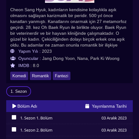
Cheon Sang Hyuk, kadınların kendisine kolaylıkla aşık
olmasını sağlayan karizmatik bir peridir. 500 yıl önce
kanatları yanmıştı. Kanatlarını onarmak için 27 metamorfoz
geçirdi. 28. kez Oh Baek Ryun ile birlikte oluyor. Baek Ryun
bir veterinerdir ve bir hayvan kliniğinde çalışmaktadır. O
güzel bir kadın. Çekiciliğinden dolayı birçok erkek ona aşık
oldu. Bu adamlar ne zaman onunla romantik bir ilişkiye
girseler, her zaman ölüme yakın bir deneyim yaşıyorlar ve
Yapım Yılı :
2023
sonra ondan kaçıyorlardı. Şanssızlık yüzünden Baek Ryun
Oyuncular :
Jang Dong Yoon, Nana, Park Ki Woong
kimseyle çıkmıyor ama kaderin adamıyla tanışmayı çok
IMDB :
8.0
istiyor.
Komedi
Romantik
Fantezi
1. Sezon
Bölüm Adı
Yayınlanma Tarihi
1. Sezon 1. Bölüm
03 Aralık 2023
İzledim
1. Sezon 2. Bölüm
03 Aralık 2023
İzledim