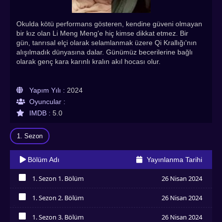
Okulda kötü performans gösteren, kendine güveni olmayan
bir kız olan Li Meng Meng'e hiç kimse dikkat etmez. Bir
gün, tanrısal elçi olarak selamlanmak üzere Qi Krallığı'nın
alışılmadık dünyasına dalar. Günümüz becerilerine bağlı
olarak genç kara karınlı kralın akıl hocası olur.
Yapım Yılı :
2024
Oyuncular :
IMDB :
5.0
1. Sezon
Bölüm Adı
Yayınlanma Tarihi
1. Sezon 1. Bölüm
26 Nisan 2024
İzledim
1. Sezon 2. Bölüm
26 Nisan 2024
İzledim
1. Sezon 3. Bölüm
26 Nisan 2024