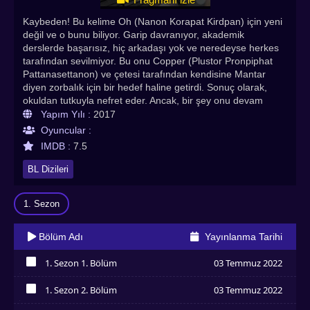
Kaybeden! Bu kelime Oh (Nanon Korapat Kirdpan) için yeni
değil ve o bunu biliyor. Garip davranıyor, akademik
derslerde başarısız, hiç arkadaşı yok ve neredeyse herkes
tarafından sevilmiyor. Bu onu Copper (Plustor Pronpiphat
Pattanasettanon) ve çetesi tarafından kendisine Mantar
diyen zorbalık için bir hedef haline getirdi. Sonuç olarak,
okuldan tutkuyla nefret eder. Ancak, bir şey onu devam
ettirir: Copper'ın kız arkadaşı olan Peach (Jane Ramida
Yapım Yılı :
2017
Jiranorraphat). Bir gün, yeni transfer olan ancak hemen
Oyuncular :
Copper'ın arkadaşlarından In (Pluem Purim
IMDB :
7.5
Rattanaruangwattana) ile ilişkisi olan Sun (Chimon
Wachirawit Ruangwiwat) ile tanışır. Oh, Peach'in dikkatini
BL Dizileri
biraz da olsa çekmeyi umabilirdi ama yardım almadan
yapamazdı. Aynı zamanda In, ikisi birbiriyle daha fazla
1. Sezon
ilişkiye girdikçe Sun üzerinde farklı hissetmeye başlar. My
Dear Loser: Edge of 17 Türkçe altyazılı izle seçeneğiyle
Asyadiziizle farkıyla tüm bölümleriyle sizlerle! Herkese
Bölüm Adı
Yayınlanma Tarihi
keyifli seyirler dileriz.
1. Sezon 1. Bölüm
03 Temmuz 2022
İzledim
1. Sezon 2. Bölüm
03 Temmuz 2022
İzledim