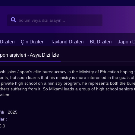
Dizileri
Çin Dizileri
Tayland Dizileri
BL Dizileri
Japon Di
n arşivleri - Asya Dizi İzle
hi joins Japan's elite bureaucracy in the Ministry of Education hoping to 
ts, but soon learns that his ministry is more interested in the goals o
 a private high school on a ministry program, he represents both the b
hers suffering from it. So Mikami leads a group of high school seniors 
ystem.
lı :
2025
ar :
5.0