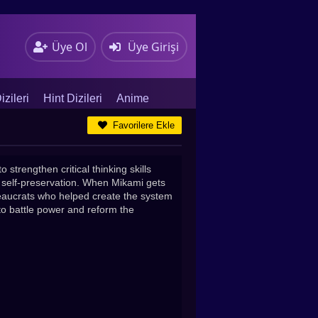
Üye Ol
Üye Girişi
zileri
Hint Dizileri
Anime
Favorilere Ekle
strengthen critical thinking skills
f self-preservation. When Mikami gets
ureaucrats who helped create the system
to battle power and reform the