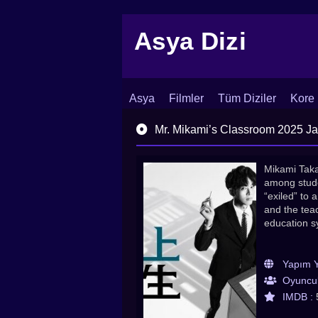
Asya Dizi
Asya
Filmler
Tüm Diziler
Kore 
İletişim
Blog
Dizi Arşivi
Mr. Mikami’s Classroom 2025 Japo
Mikami Takas
among studen
“exiled” to
and the teac
education s
Yapım Yı
Oyuncul
IMDB :