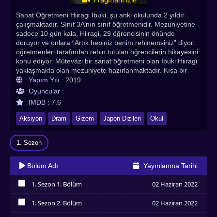
Sanat Öğretmeni Hiiragi Ibuki, şu anki okulunda 2 yıldır
çalışmaktadır. Sınıf 3A’nın sınıf öğretmenidir. Mezuniyetine
sadece 10 gün kala, Hiiragi, 29 öğrencisinin önünde
duruyor ve onlara “Artık hepiniz benim rehinemsiniz” diyor.
öğretmenleri tarafından rehin tutulan öğrencilerin hikayesini
konu ediyor. Mütevazi bir sanat öğretmeni olan Ibuki Hiiragi
yaklaşmakta olan mezuniyete hazırlanmaktadır. Kısa bir
süre sonra mezun olacak öğrenciler, okuldan olaysız bir
Yapım Yılı :
2019
şekilde ayrılmanın derdine düşer. Ancak bu sırada
Oyuncular :
beklenmedik bir olay gerçekleşir. Mezuniyete tam on gün
IMDB :
7.6
kalan Ibuki Hiiragi, 29 öğrencisini sınıfta toplar ve onlara
artık öğrenci değil kendisinin rehinesi olduklarını söyler.
Aksiyon
Dram
Gizem
Japon Dizileri
Okul
Ibuki Hiiragi, birkaç ay önce intihar notu bırakmadan hayata
veda eden öğrencisinin ölümü ile ilgili gerçekleri ortaya
1. Sezon
çıkarmadan öğrencilerini rehin tutmaya kararlıdır. Dizinin
gizemlerle ilerleyip son 2 bölüm izleyenleri dumura
uğratması müthişti. Artık dünyanın her yerinde bir numaralı
Bölüm Adı
Yayınlanma Tarihi
suç siber zorbalıktır. Sanal ortamda takma adının altına
gizlenerek insanlara hakaret ederken karşıdaki insanın
1. Sezon 1. Bölüm
02 Haziran 2022
hislerinin ne olduğunu insanlar hiç düşünmüyor. Herkes
İzledim
ortada somut bir suçlu ararken suçlunun aslında bir sosyal
1. Sezon 2. Bölüm
02 Haziran 2022
medya uygulaması ve onun arkasına sığınan yığınlar
İzledim