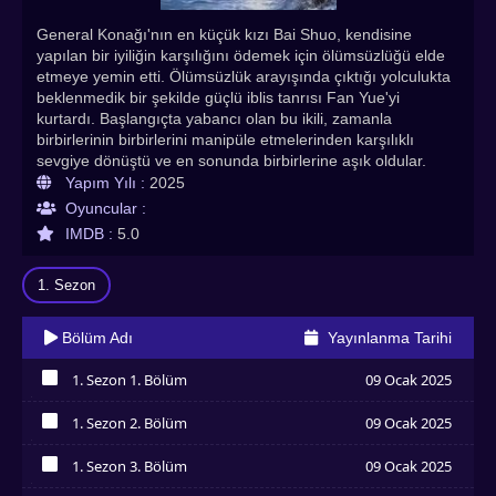
General Konağı'nın en küçük kızı Bai Shuo, kendisine
yapılan bir iyiliğin karşılığını ödemek için ölümsüzlüğü elde
etmeye yemin etti. Ölümsüzlük arayışında çıktığı yolculukta
beklenmedik bir şekilde güçlü iblis tanrısı Fan Yue'yi
kurtardı. Başlangıçta yabancı olan bu ikili, zamanla
birbirlerinin birbirlerini manipüle etmelerinden karşılıklı
sevgiye dönüştü ve en sonunda birbirlerine aşık oldular.
Karşılaştıkları birçok engele rağmen, aşkları her türlü
Yapım Yılı :
2025
sınırlamayı aşacak kadar güçlüydü ve birbirlerini gerçekten
Oyuncular :
kucaklamalarını sağladı.
IMDB :
5.0
1. Sezon
Bölüm Adı
Yayınlanma Tarihi
1. Sezon 1. Bölüm
09 Ocak 2025
İzledim
1. Sezon 2. Bölüm
09 Ocak 2025
İzledim
1. Sezon 3. Bölüm
09 Ocak 2025
İzledim