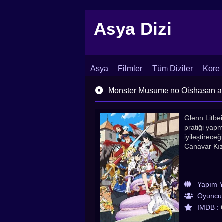
Asya Dizi
Asya
Filmler
Tüm Diziler
Kore 
İletişim
Blog
Dizi Arşivi
Monster Musume no Oishasan arşi
Glenn Litbe
pratiği yapm
iyileştirece
Canavar Kız 
Yapım Yı
Oyuncul
IMDB :