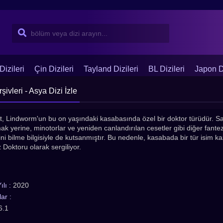
Dizileri
Çin Dizileri
Tayland Dizileri
BL Dizileri
Japon Di
vleri - Asya Dizi İzle
it, Lindworm'un bu on yaşındaki kasabasında özel bir doktor türüdür. Sa
ak yerine, minotorlar ve yeniden canlandırılan cesetler gibi diğer fantezi
ğini bilme bilgisiyle de kutsanmıştır. Bu nedenle, kasabada bir tür isim k
Doktoru olarak sergiliyor.
lı :
2020
ar :
6.1