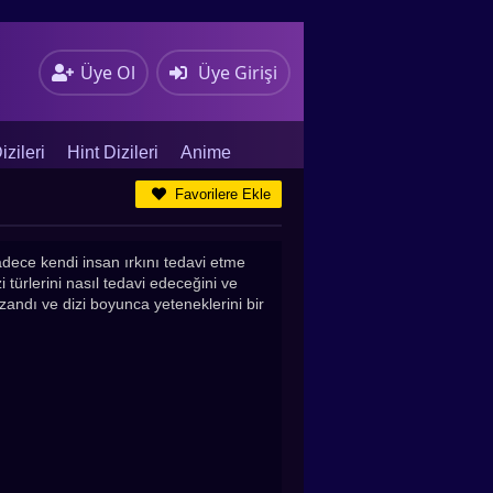
Üye Ol
Üye Girişi
zileri
Hint Dizileri
Anime
Favorilere Ekle
dece kendi insan ırkını tedavi etme
 türlerini nasıl tedavi edeceğini ve
azandı ve dizi boyunca yeteneklerini bir