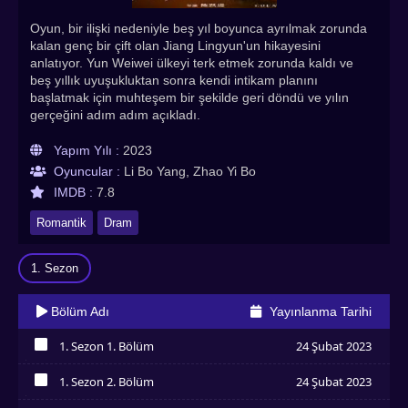
Oyun, bir ilişki nedeniyle beş yıl boyunca ayrılmak zorunda
kalan genç bir çift olan Jiang Lingyun'un hikayesini
anlatıyor. Yun Weiwei ülkeyi terk etmek zorunda kaldı ve
beş yıllık uyuşukluktan sonra kendi intikam planını
başlatmak için muhteşem bir şekilde geri döndü ve yılın
gerçeğini adım adım açıkladı.
Yapım Yılı :
2023
Oyuncular :
Li Bo Yang, Zhao Yi Bo
IMDB :
7.8
Romantik
Dram
1. Sezon
Bölüm Adı
Yayınlanma Tarihi
1. Sezon 1. Bölüm
24 Şubat 2023
İzledim
1. Sezon 2. Bölüm
24 Şubat 2023
İzledim