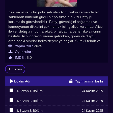
Zeki ve özverili bir polis şefi olan Achi, yakın zamanda bir
saldırıdan kurtulan güçlü bir politikacının kızı Patty'yi
korumakla görevlendirilir. Patty, güvenliğini sağlamak ve
kamuoyunun dikkatini çekmemek için gizlice koruması Alice
ile yer değiştirir; bu hareket, bir aldatma ve tehlike zincirini
başlatır. Achi görevini yerine getirirken, görev ve duygu
arasındaki sınırlar belirsizleşmeye başlar. Sürekli tehdit ve
gizlilik içinde, beklenmedik duygular filizlenir. Ancak yalan
Yapım Yılı :
2025
katmanlarının altında, hem Patty hem de Alice, Achi'nin
Oyuncular :
güvenini ve kalbini de dahil olmak üzere her şeyi yerle bir
IMDB :
5.0
edebilecek sırlar barındırır.
1. Sezon
Bölüm Adı
Yayınlanma Tarihi
1. Sezon 1. Bölüm
24 Kasım 2025
İzledim
1. Sezon 2. Bölüm
24 Kasım 2025
İzledim
1. Sezon 3. Bölüm
24 Kasım 2025