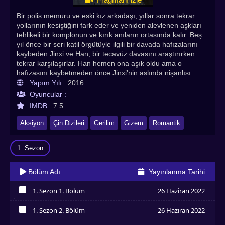
Bir polis memuru ve eski kız arkadaşı, yıllar sonra tekrar
yollarının kesiştiğini fark eder ve yeniden alevlenen aşkları
tehlikeli bir komplonun ve kırık anıların ortasında kalır. Beş
yıl önce bir seri katil örgütüyle ilgili bir davada hafızalarını
kaybeden Jinxi ve Han, bir tecavüz davasını araştırırken
tekrar karşılaşırlar. Han hemen ona aşık oldu ama o
hafızasını kaybetmeden önce Jinxi'nin aslında nişanlısı
olduğunu bilmiyor. Tekrar aşık olacaklar mı? Ve anılarını
Yapım Yılı :
2016
geri bulacaklar mı? Gizem ve romantik temalı Çin
Oyuncular :
dizilerinden Memory Lost Türkçe altyazılı izle seçeneğiyle
IMDB :
7.5
Asyadiziizle kalitesiyle sizlerle!
Aksiyon
Çin Dizileri
Gerilim
Gizem
Romantik
1. Sezon
Bölüm Adı
Yayınlanma Tarihi
1. Sezon 1. Bölüm
26 Haziran 2022
İzledim
1. Sezon 2. Bölüm
26 Haziran 2022
İzledim