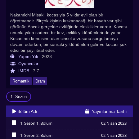
Nakamichi Misaki, kocasıyla 5 yıldır evli olan bir
öğretmendir. Birçok kişinin kıskanacağı bir hayatı var gibi
görünür. Ancak gerçekte evliliğinde eksiklikler vardır. Kocası
onunla yılda sadece bir kez, evlilik yıldönümlerinde yatar.
Kocasının kendisine olan cinsel arzusunu sorgulamaya
devam ederken, bir sonraki yıldönümleri gelir ve kocası şok
edici bir şeyi itiraf eder.
Yapım Yılı :
2023
Oyuncular :
IMDB :
7.7
Romantik
Dram
1. Sezon
Bölüm Adı
Yayınlanma Tarihi
1. Sezon 1. Bölüm
02 Nisan 2023
İzledim
1. Sezon 2. Bölüm
02 Nisan 2023