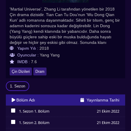
'Martial Universe', Zhang Li tarafından yönetilen bir 2018
Çin drama dizisidir. Tian Can Tu Dou'nun 'Wu Dong Qian
Kun' adlı romanına dayanmaktadır. Sihirli bir tılsım, genç bir
adamın kaderini sonsuza kadar değiştirebilir. Lin Dong
(Yang Yang) kendi klanında bir yabancıdır. Daha sonra
büyülü güçlere sahip eski bir muska bulduğunda hayatı
değişir ve hiçbir şey eskisi gibi olmaz. Sonunda klanı
tarafından kovuldu, dövüş sanatları becerilerini
Yapım Yılı :
2018
geliştirmesine yardımcı olacak birçok maceraya katlanması
Oyuncular :
Yang Yang
gerekiyor. Ying Huanhuan (Zhang Tian Ai) ve Ling Qingzhu
IMDB :
7.6
(Wang Li Kun) adında çok farklı iki kadınla tanışır. bütün
dünya. Bu, deneyimsiz Lin Dong'u evrendeki tüm
Çin Dizileri
Dram
dövüşçülerin kahramanı yapacak mı? Martial Universe
Türkçe altyazılı izle! En çok izlenen Asya dizileri ve en
1. Sezon
kaliteli Çin dizilerinden olan Martial Universe Asyadiziizle’de
Bölüm Adı
Yayınlanma Tarihi
1. Sezon 1. Bölüm
21 Ekim 2022
İzledim
1. Sezon 2. Bölüm
21 Ekim 2022
İzledim